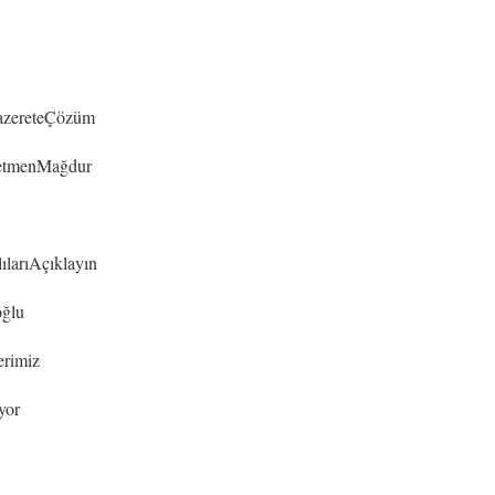
azereteÇözüm
retmenMağdur
ılarıAçıklayın
oğlu
rimiz
yor