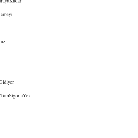
urayaKadar
demeyi
nız
idiyor
ğaTamSigortaYok
”