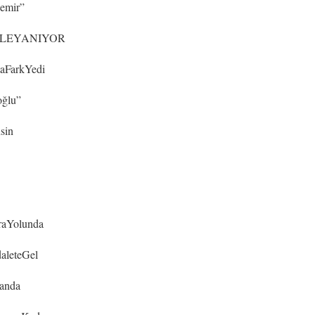
emir”
KALEYANIYOR
aFarkYedi
oğlu”
sin
raYolunda
aleteGel
anda