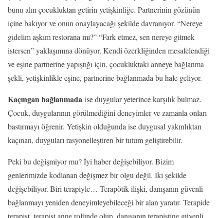
bunu alın çocukluktan getirin yetişkinliğe. Partnerinin gözünün
içine bakıyor ve onun onaylayacağı şekilde davranıyor. “Nereye
gidelim aşkım restorana mı?” “Fark etmez, sen nereye gitmek
istersen” yaklaşımına dönüyor. Kendi özerkliğinden mesafelendiği
ve eşine partnerine yapıştığı için, çocukluktaki anneye bağlanma
şekli, yetişkinlikle eşine, partnerine bağlanmada bu hale geliyor.
Kaçıngan bağlanmada
ise duygular yeterince karşılık bulmaz.
Çocuk, duygularının görülmediğini deneyimler ve zamanla onları
bastırmayı öğrenir. Yetişkin olduğunda ise duygusal yakınlıktan
kaçınan, duyguları rasyonelleştiren bir tutum geliştirebilir.
Peki bu değişmiyor mu? İyi haber değişebiliyor. Bizim
genlerimizde kodlanan değişmez bir olgu değil. İki şekilde
değişebiliyor. Biri terapiyle… Terapötik ilişki, danışanın güvenli
bağlanmayı yeniden deneyimleyebileceği bir alan yaratır. Terapide
terapist, terapist anne rolünde olup, danışanın terapistine güvenli