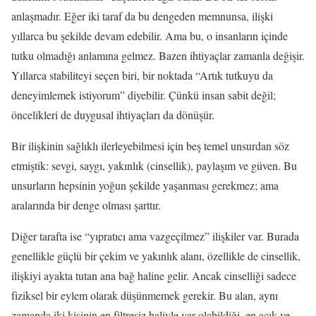
anlaşmadır. Eğer iki taraf da bu dengeden memnunsa, ilişki
yıllarca bu şekilde devam edebilir. Ama bu, o insanların içinde
tutku olmadığı anlamına gelmez. Bazen ihtiyaçlar zamanla değişir.
Yıllarca stabiliteyi seçen biri, bir noktada “Artık tutkuyu da
deneyimlemek istiyorum” diyebilir. Çünkü insan sabit değil;
öncelikleri de duygusal ihtiyaçları da dönüşür.
Bir ilişkinin sağlıklı ilerleyebilmesi için beş temel unsurdan söz
etmiştik: sevgi, saygı, yakınlık (cinsellik), paylaşım ve güven. Bu
unsurların hepsinin yoğun şekilde yaşanması gerekmez; ama
aralarında bir denge olması şarttır.
Diğer tarafta ise “yıpratıcı ama vazgeçilmez” ilişkiler var. Burada
genellikle güçlü bir çekim ve yakınlık alanı, özellikle de cinsellik,
ilişkiyi ayakta tutan ana bağ haline gelir. Ancak cinselliği sadece
fiziksel bir eylem olarak düşünmemek gerekir. Bu alan, aynı
zamanda iki kişinin en filtresiz haliyle var olabildiği, en açık ve