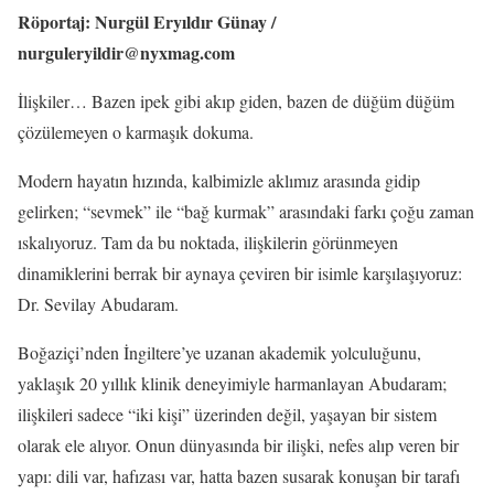
Röportaj: Nurgül Eryıldır Günay /
nurguleryildir@nyxmag.com
İlişkiler… Bazen ipek gibi akıp giden, bazen de düğüm düğüm
çözülemeyen o karmaşık dokuma.
Modern hayatın hızında, kalbimizle aklımız arasında gidip
gelirken; “sevmek” ile “bağ kurmak” arasındaki farkı çoğu zaman
ıskalıyoruz. Tam da bu noktada, ilişkilerin görünmeyen
dinamiklerini berrak bir aynaya çeviren bir isimle karşılaşıyoruz:
Dr. Sevilay Abudaram.
Boğaziçi’nden İngiltere’ye uzanan akademik yolculuğunu,
yaklaşık 20 yıllık klinik deneyimiyle harmanlayan Abudaram;
ilişkileri sadece “iki kişi” üzerinden değil, yaşayan bir sistem
olarak ele alıyor. Onun dünyasında bir ilişki, nefes alıp veren bir
yapı: dili var, hafızası var, hatta bazen susarak konuşan bir tarafı