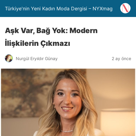
Türkiye'nin Yeni Kadın Moda Dergisi – NYXmag
Aşk Var, Bağ Yok: Modern
İlişkilerin Çıkmazı
Nurgül Eryıldır Günay
2 ay önce