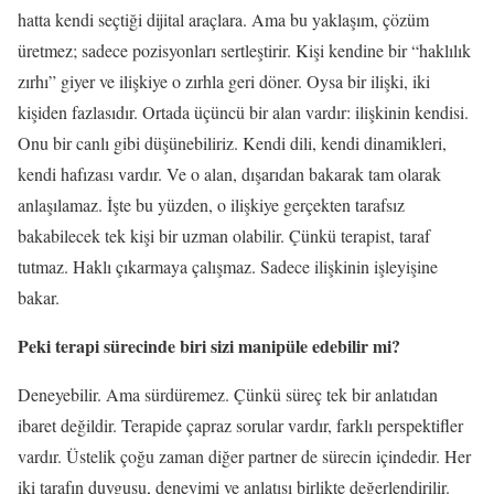
hatta kendi seçtiği dijital araçlara. Ama bu yaklaşım, çözüm
üretmez; sadece pozisyonları sertleştirir. Kişi kendine bir “haklılık
zırhı” giyer ve ilişkiye o zırhla geri döner. Oysa bir ilişki, iki
kişiden fazlasıdır. Ortada üçüncü bir alan vardır: ilişkinin kendisi.
Onu bir canlı gibi düşünebiliriz. Kendi dili, kendi dinamikleri,
kendi hafızası vardır. Ve o alan, dışarıdan bakarak tam olarak
anlaşılamaz. İşte bu yüzden, o ilişkiye gerçekten tarafsız
bakabilecek tek kişi bir uzman olabilir. Çünkü terapist, taraf
tutmaz. Haklı çıkarmaya çalışmaz. Sadece ilişkinin işleyişine
bakar.
Peki terapi sürecinde biri sizi manipüle edebilir mi?
Deneyebilir. Ama sürdüremez. Çünkü süreç tek bir anlatıdan
ibaret değildir. Terapide çapraz sorular vardır, farklı perspektifler
vardır. Üstelik çoğu zaman diğer partner de sürecin içindedir. Her
iki tarafın duygusu, deneyimi ve anlatısı birlikte değerlendirilir.