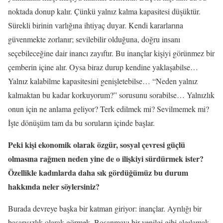
noktada donup kalır. Çünkü yalnız kalma kapasitesi düşüktür.
Sürekli birinin varlığına ihtiyaç duyar. Kendi kararlarına
güvenmekte zorlanır; sevilebilir olduğuna, doğru insanı
seçebileceğine dair inancı zayıftır. Bu inançlar kişiyi görünmez bir
çemberin içine alır. Oysa biraz durup kendine yaklaşabilse…
Yalnız kalabilme kapasitesini genişletebilse… “Neden yalnız
kalmaktan bu kadar korkuyorum?” sorusunu sorabilse… Yalnızlık
onun için ne anlama geliyor? Terk edilmek mi? Sevilmemek mi?
İşte dönüşüm tam da bu soruların içinde başlar.
Peki kişi ekonomik olarak özgür, sosyal çevresi güçlü
olmasına rağmen neden yine de o ilişkiyi sürdürmek ister?
Özellikle kadınlarda daha sık gördüğümüz bu durum
hakkında neler söylersiniz?
Burada devreye başka bir katman giriyor: inançlar. Ayrılığı bir
başarısızlık olarak görmek. Boşanmayı bir yenilgi gibi algılamak.