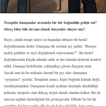
Terapide danışanlar arasında bir tür bağımlılık gelişir mi?
Süreç bitse bile devam etmek isteyenler oluyor mu?
Hayır, çünkü terapi süreci en başından itibaren bir hedef
doğrultusunda ilerler. Danışana ilk sorulan şey şudur: “Buraya
neden geldiniz ve neyi değiştirmek istiyorsunuz?”. Bu hedef
doğrultusunda küçük adımlar atılır ve her adımda ilerleme kontrol
edilir. Danışan hedeflerine yaklaştıkça güven duygusu artar.
Ancak tam da bu noktada önemli bir şey olur: danışanın
“ayrışması” gerekir. Terapinin amacı, kişiyi bağımlı kılmak değil,
özerkleştirmektir. Danışanın kendi ayakları üzerinde durabildiği
noktada, terapiste olan ihtiyaç doğal olarak ortadan kalkar. Bu da
sürecin sağlıklı ilerlediğinin bir göstergesidir. Elbette bu bir tür
ayrılıktır. Ve her ayrılık gibi, bu da kolay değildir. Ama aynı