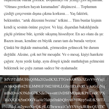
“Olması gereken hayatı kuramadım” düşüncesi… Toplumun
çizdiği çerçevenin dışına çıkma korkusu… Yaş faktörü,
beklentiler, “artık düzenini bozma” telkini… Tüm bunlar kişinin
kendi iç sesinin önüne geçiyor. Ve kişi, dışarıdan bakıldığında
güçlü görünse bile, içeride sıkışmış hissediyor. En acı olanı da şu:
Dissapointed young beautiful brunette girl in quarrel with her
Bazen insan, kendine en büyük zararı tam da burada veriyor.
boyfriend on sofa background.
Çünkü bir ilişkide mutsuzluk, görmezden gelinecek bir durum
SSUCv3H4sIAAAAAAAEAJ1T247bIBB9r9R/iHgOFRcTQ/+
değildir. Aksine, çok net bir mesajdır. Ve o mesaj, kişiyi harekete
hX7DaB64JWmIsg7eqVvn3YhxncbR9qWRZzBnOzBk4fHz/dj
çağırır. Aynı yerde kalıp, aynı döngü içinde mutluluğun gelmesini
gAJZPX4OfhY4lK7EOYU55k9nEoMDrecWt8jpOXYQEX7F
beklemek ise çoğu zaman sadece bir oyalamadır.
YzIGWZ52RTUwITOrkS042r/DnlqN/GS8yxTRg7xuRzxdMu
MVl5TdlfbUHxQ0Ma202usIKXLTTGwbAWSJc5ZzvV9gVnj1
rv3tioQoFr42YiLbM9l1F3M23H9LLGhy1Rk4VRUgAcGyzNq
mIbdDv+N3NdvG7K5dkO+s+ntt1JvDSFMDpR/KP8T+xR7PX
RaX/GOx5mO0GYia/4z7faltjxf/mkbQhysHFOXyp5ssE/K5HTJ
31d3JqLm2ywcrXivQKglLGTwwwa1CnYSY6gkJRBwQUiTlC