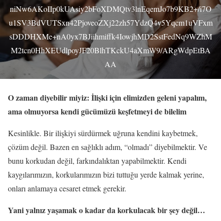
niNw6AKoIIp0kUAsiy2bFoXDMQtv3lnEqemJo7b9KB2+/i7O
u1SV3BdVUTSxn42PjoveoZXj22zh57YdzQ4v5Yqcm1uVFxm
sDDDHXMe+nA0yx7BJiihmiffk4IowjhMD2SstFedNq9WZhM
M2tcn0HhXEUdlpoyJF20BlhTKckU4aXmW9/ARgWdpEtBA
AA
O zaman diyebilir miyiz: İlişki için elimizden geleni yapalım,
ama olmuyorsa kendi gücümüzü keşfetmeyi de bilelim
Kesinlikle. Bir ilişkiyi sürdürmek uğruna kendini kaybetmek,
çözüm değil. Bazen en sağlıklı adım, “olmadı” diyebilmektir. Ve
bunu korkudan değil, farkındalıktan yapabilmektir. Kendi
kaygılarımızın, korkularımızın bizi tuttuğu yerde kalmak yerine,
onları anlamaya cesaret etmek gerekir.
Yani yalnız yaşamak o kadar da korkulacak bir şey değil…