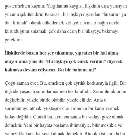
göstermekten kaçınır. Yargılanma kaygısı, ilişkinin dışa yansıyan
yüzünü şekillendirir. Kısacası, bir ilişkiyi dışarıdan “huzurlu” ya
da “fırtınalı” olarak etiketlemek kolaydır. Ama o bağın neyle
kurulduğunu anlamak, çok daha derin bir hikayeye bakmayı
gerektirir.
İlişkilerde bazen her şey tıkanmış, yıpratıcı bir hal almış
oluyor ama yine de “Bu ilişkiye çok emek verdim” diyerek
kalmaya devam ediyoruz. Bu bir bahane mi?
Çoğu zaman evet. Bu, emekten çok ayrılık korkusuyla ilgili. Bir
ilişkide yaşanan sorunlar nadiren tek taraflıdır. Sorumluluk oranı
değişebilir; yüzde bir de olabilir, yüzde elli de. Ama o
sorumluluğu almak, yüzleşmek ve ardından bir karar vermek
kolay değildir. Çünkü bu, aynı zamanda bir vedayı göze almak
demektir. Yeni bir hayata başlama ihtimaliyle, bilinmezlikle ve
yalnızlıkla karşı karşıya kalmak demektir. Birçok kişi tam da bu