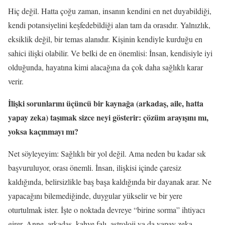
Hiç değil. Hatta çoğu zaman, insanın kendini en net duyabildiği,
kendi potansiyelini keşfedebildiği alan tam da orasıdır. Yalnızlık,
eksiklik değil, bir temas alanıdır. Kişinin kendiyle kurduğu en
sahici ilişki olabilir. Ve belki de en önemlisi: İnsan, kendisiyle iyi
olduğunda, hayatına kimi alacağına da çok daha sağlıklı karar
verir.
İlişki sorunlarını üçüncü bir kaynağa (arkadaş, aile, hatta
yapay zeka) taşımak sizce neyi gösterir: çözüm arayışını mı,
yoksa kaçınmayı mı?
Net söyleyeyim: Sağlıklı bir yol değil. Ama neden bu kadar sık
başvuruluyor, orası önemli. İnsan, ilişkisi içinde çaresiz
kaldığında, belirsizlikle baş başa kaldığında bir dayanak arar. Ne
yapacağını bilemediğinde, duygular yükselir ve bir yere
oturtulmak ister. İşte o noktada devreye “birine sorma” ihtiyacı
girer. Anne, arkadaş, kahve falı, astroloji ya da yapay zeka…