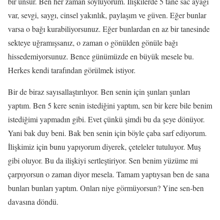
bir unsur. Ben her zaman söylüyorum. İlişkilerde 5 tane sac ayağı
var, sevgi, saygı, cinsel yakınlık, paylaşım ve güven. Eğer bunlar
varsa o bağı kurabiliyorsunuz. Eğer bunlardan en az bir tanesinde
sekteye uğramışsanız, o zaman o gönülden gönüle bağı
hissedemiyorsunuz. Bence günümüzde en büyük mesele bu.
Herkes kendi tarafından görülmek istiyor.
Bir de biraz sayısallaştırılıyor. Ben senin için şunları şunları
yaptım. Ben 5 kere senin istediğini yaptım, sen bir kere bile benim
istediğimi yapmadın gibi. Evet çünkü şimdi bu da şeye dönüyor.
Yani bak duy beni. Bak ben senin için böyle çaba sarf ediyorum.
İlişkimiz için bunu yapıyorum diyerek, çeteleler tutuluyor. Muş
gibi oluyor. Bu da ilişkiyi sertleştiriyor. Sen benim yüzüme mi
çarpıyorsun o zaman diyor mesela. Tamam yaptıysan ben de sana
bunları bunları yaptım. Onları niye görmüyorsun? Yine sen-ben
davasına döndü.