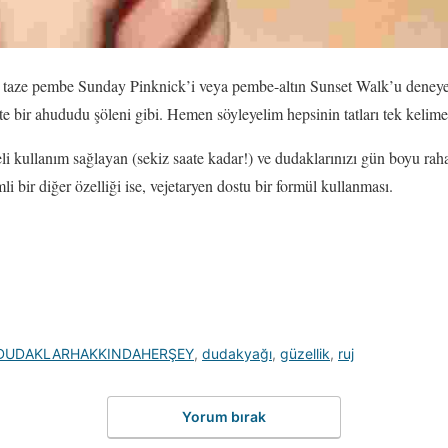
n taze pembe Sunday Pinknick’i veya pembe-altın Sunset Walk’u deneyebi
te bir ahududu şöleni gibi. Hemen söyleyelim hepsinin tatları tek kelime
i kullanım sağlayan (sekiz saate kadar!) ve dudaklarınızı gün boyu rahat
 bir diğer özelliği ise, vejetaryen dostu bir formül kullanması.
DUDAKLARHAKKINDAHERŞEY
,
dudakyağı
,
güzellik
,
ruj
Yorum bırak