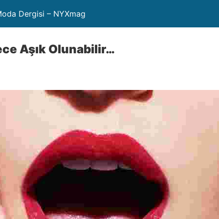
 Moda Dergisi – NYXmag
ece Aşık Olunabilir…