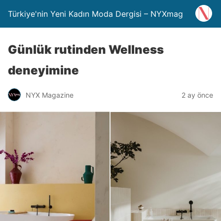
Türkiye'nin Yeni Kadın Moda Dergisi – NYXmag
Günlük rutinden Wellness
deneyimine
NYX Magazine
2 ay önce