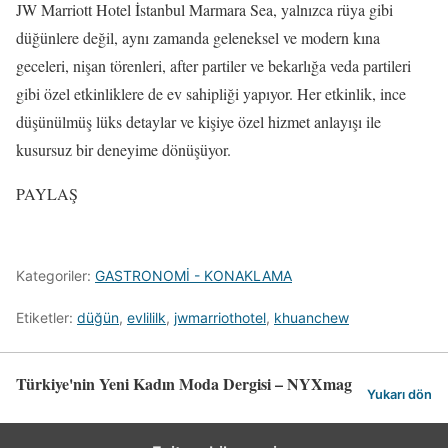
JW Marriott Hotel İstanbul Marmara Sea, yalnızca rüya gibi
düğünlere değil, aynı zamanda geleneksel ve modern kına
geceleri, nişan törenleri, after partiler ve bekarlığa veda partileri
gibi özel etkinliklere de ev sahipliği yapıyor. Her etkinlik, ince
düşünülmüş lüks detaylar ve kişiye özel hizmet anlayışı ile
kusursuz bir deneyime dönüşüyor.
PAYLAŞ
Kategoriler:
GASTRONOMİ - KONAKLAMA
Etiketler:
düğün
,
evlililk
,
jwmarriothotel
,
khuanchew
Türkiye'nin Yeni Kadın Moda Dergisi – NYXmag
Yukarı dön