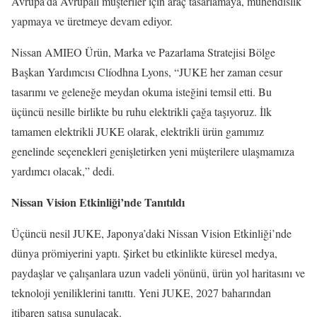
Avrupa’da Avrupalı müşteriler için araç tasarlamaya, mühendislik
yapmaya ve üretmeye devam ediyor.
Nissan AMIEO Ürün, Marka ve Pazarlama Stratejisi Bölge
Başkan Yardımcısı Clíodhna Lyons, “JUKE her zaman cesur
tasarımı ve geleneğe meydan okuma isteğini temsil etti. Bu
üçüncü nesille birlikte bu ruhu elektrikli çağa taşıyoruz. İlk
tamamen elektrikli JUKE olarak, elektrikli ürün gamımız
genelinde seçenekleri genişletirken yeni müşterilere ulaşmamıza
yardımcı olacak,” dedi.
Nissan Vision Etkinliği’nde Tanıtıldı
Üçüncü nesil JUKE, Japonya’daki Nissan Vision Etkinliği’nde
dünya prömiyerini yaptı. Şirket bu etkinlikte küresel medya,
paydaşlar ve çalışanlara uzun vadeli yönünü, ürün yol haritasını ve
teknoloji yeniliklerini tanıttı. Yeni JUKE, 2027 baharından
itibaren satışa sunulacak.