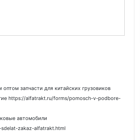
м оптом запчасти для китайских грузовиков
е https://alfatrakt.ru/forms/pomosch-v-podbore-
егковые автомобили
-sdelat-zakaz-alfatrakt.html