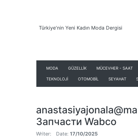
Türkiye'nin Yeni Kadın Moda Dergisi
MODA
GÜZELLİK
MÜCEVHER - SAAT
TEKNOLOJİ
OTOMOBİL
SEYAHAT
anastasiyajonala@mai
Запчасти Wabco
Writer:
Date:
17/10/2025