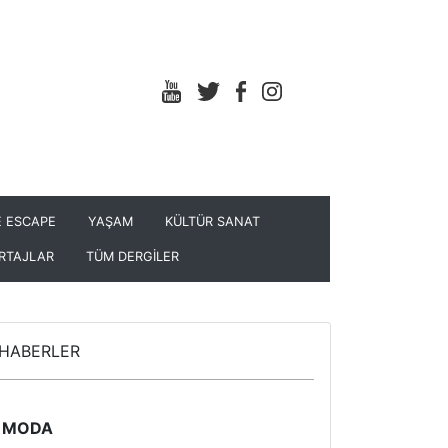
 ESCAPE
YAŞAM
KÜLTÜR SANAT
RTAJLAR
TÜM DERGİLER
HABERLER
MODA