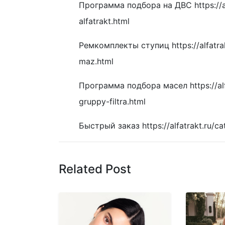
Программа подбора на ДВС https://al
alfatrakt.html
Ремкомплекты ступиц https://alfatrak
maz.html
Программа подбора масел https://alf
gruppy-filtra.html
Быстрый заказ https://alfatrakt.ru/c
Related Post