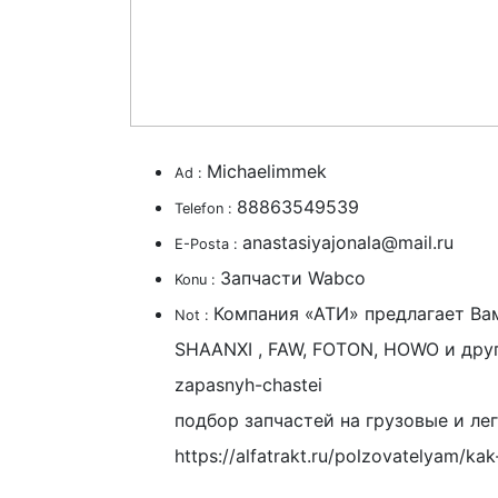
Michaelimmek
Ad :
88863549539
Telefon :
anastasiyajonala@mail.ru
E-Posta :
Запчасти Wabco
Konu :
Компания «АТИ» предлагает Ва
Not :
SHAANXI , FAW, FOTON, HOWO и други
zapasnyh-chastei
подбор запчастей на грузовые и л
https://alfatrakt.ru/polzovatelyam/kak