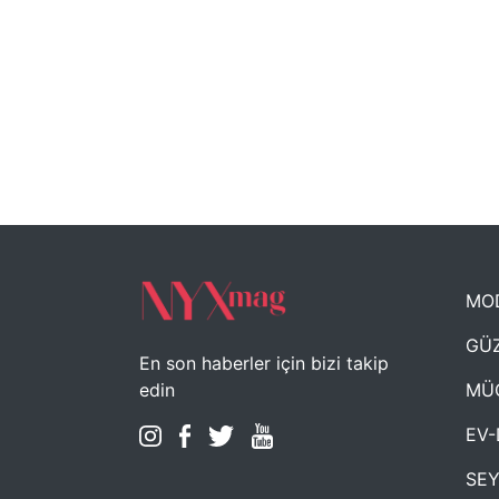
MO
GÜZ
En son haberler için bizi takip
MÜ
edin
EV-
SE