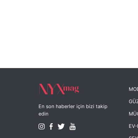
MO
GÜZ
En son haberler için bizi takip
MÜ
edin
EV-