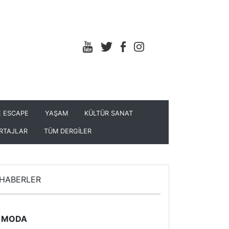
 ESCAPE
YAŞAM
KÜLTÜR SANAT
RTAJLAR
TÜM DERGİLER
HABERLER
MODA