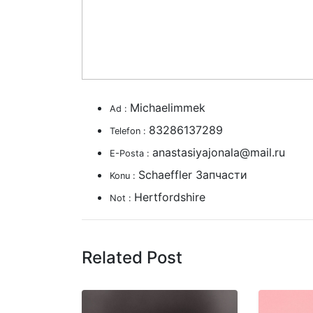
Michaelimmek
Ad :
83286137289
Telefon :
anastasiyajonala@mail.ru
E-Posta :
Schaeffler Запчасти
Konu :
Hertfordshire
Not :
Related Post