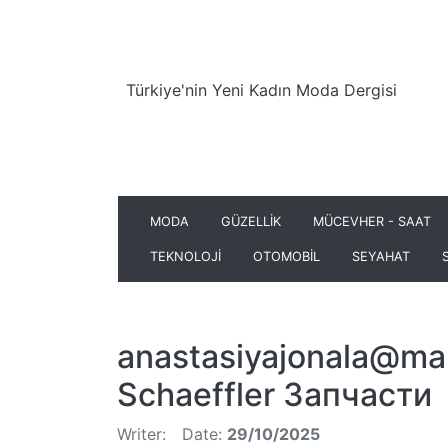
Türkiye'nin Yeni Kadın Moda Dergisi
MODA
GÜZELLİK
MÜCEVHER - SAAT
TEKNOLOJİ
OTOMOBİL
SEYAHAT
anastasiyajonala@mai
Schaeffler Запчасти
Writer:
Date:
29/10/2025