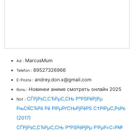
MarcusMum
Ad :
89527326966
Telefon :
andrey.don.x@gmail.com
E-Posta :
Новинки аниме смотреть онлайн 2025
Konu :
СЃРјРѕС‚СЂРµС‚СЊ Р°РЅРёРјРµ
Not :
РњСЌСЂРё Рё РІРµРґСЊРјРёРЅ С†РІРµС‚РѕРє
(2017)
СЃРјРѕС‚СЂРµС‚СЊ Р°РЅРёРјРµ Р‘РµР»С‹Р№