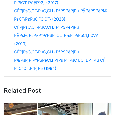
Р·РІС‘Р·Рґ ўР’-2] (2017)
СЃРјРѕС‚СЂРµС‚СЊ Р°РЅРёРјРµ РЎРёРЅРёР№
РѕСЂРєРµСЃС‚СЂ (2023)
СЃРјРѕС‚СЂРµС‚СЊ Р°РЅРёРјРµ
РЁРѕРєРѕР»Р°РґРЅР°СЏ РњР°РіРёСЏ OVA
(2013)
СЃРјРѕС‚СЂРµС‚СЊ Р°РЅРёРјРµ
РљРѕРјРїР°РЅРёСЏ РїРѕ Р±РѕСЂСЊР±Рµ СЃ
РґСѓС…Р°РјРё (1994)
Related Post