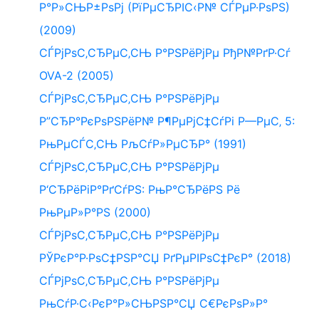
Р°Р»СЊР±РѕРј (РїРµСЂРІС‹Р№ СЃРµР·РѕРЅ)
(2009)
СЃРјРѕС‚СЂРµС‚СЊ Р°РЅРёРјРµ РђР№РґР·Сѓ
OVA-2 (2005)
СЃРјРѕС‚СЂРµС‚СЊ Р°РЅРёРјРµ
Р”СЂР°РєРѕРЅРёР№ Р¶РµРјС‡СѓРі Р—РµС‚ 5:
РњРµСЃС‚СЊ РљСѓР»РµСЂР° (1991)
СЃРјРѕС‚СЂРµС‚СЊ Р°РЅРёРјРµ
Р‘СЂРёРіР°РґСѓРЅ: РњР°СЂРёРЅ Рё
РњРµР»Р°РЅ (2000)
СЃРјРѕС‚СЂРµС‚СЊ Р°РЅРёРјРµ
РЎРєР°Р·РѕС‡РЅР°СЏ РґРµРІРѕС‡РєР° (2018)
СЃРјРѕС‚СЂРµС‚СЊ Р°РЅРёРјРµ
РњСѓР·С‹РєР°Р»СЊРЅР°СЏ С€РєРѕР»Р°