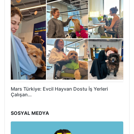
Mars Türkiye: Evcil Hayvan Dostu İş Yerleri
Çalışan…
SOSYAL MEDYA