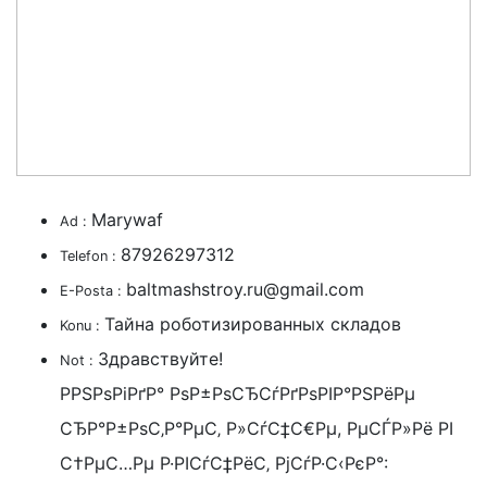
Marywaf
Ad :
87926297312
Telefon :
baltmashstroy.ru@gmail.com
E-Posta :
Тайна роботизированных складов
Konu :
Здравствуйте!
Not :
РРЅРѕРіРґР° РѕР±РѕСЂСѓРґРѕРІР°РЅРёРµ
СЂР°Р±РѕС‚Р°РµС‚ Р»СѓС‡С€Рµ, РµСЃР»Рё РІ
С†РµС…Рµ Р·РІСѓС‡РёС‚ РјСѓР·С‹РєР°: