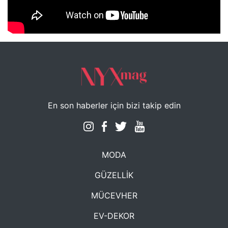
NYXmag 2. Yaş Kutlama Etkinliği
En son haberler için bizi takip edin
MODA
GÜZELLİK
MÜCEVHER
EV-DEKOR