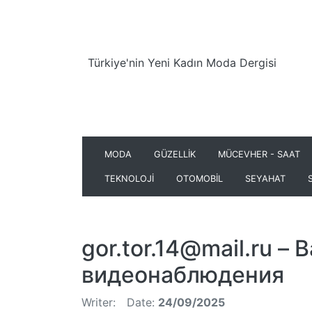
Türkiye'nin Yeni Kadın Moda Dergisi
MODA
GÜZELLİK
MÜCEVHER - SAAT
TEKNOLOJİ
OTOMOBİL
SEYAHAT
gor.tor.14@mail.ru
– В
видеонаблюдения
Writer:
Date:
24/09/2025