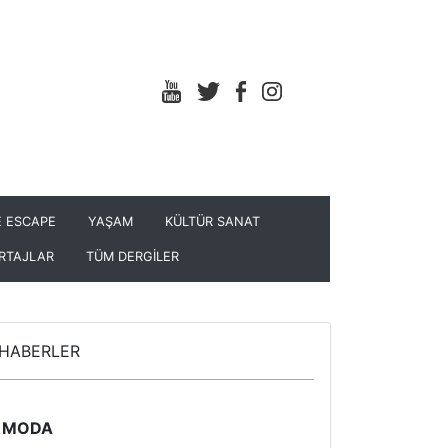
 ESCAPE
YAŞAM
KÜLTÜR SANAT
RTAJLAR
TÜM DERGİLER
HABERLER
MODA