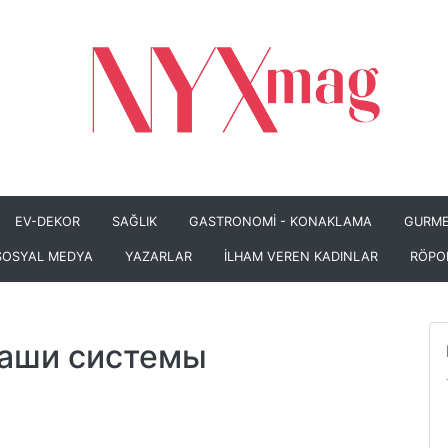
EV-DEKOR
SAĞLIK
GASTRONOMİ - KONAKLAMA
GURME
SOSYAL MEDYA
YAZARLAR
İLHAM VEREN KADINLAR
RÖPO
аши системы