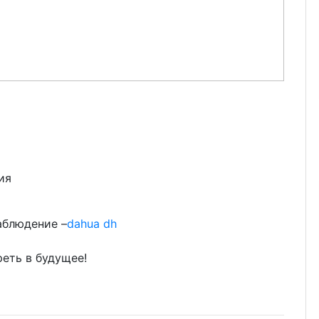
ия
аблюдение –
dahua dh
реть в будущее!