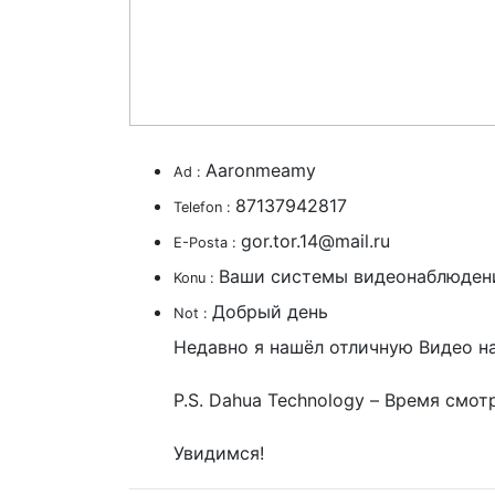
Aaronmeamy
Ad :
87137942817
Telefon :
gor.tor.14@mail.ru
E-Posta :
Ваши системы видеонаблюден
Konu :
Добрый день
Not :
Недавно я нашёл отличную Видео н
P.S. Dahua Technology – Время смот
Увидимся!