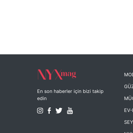
MO
GÜZ
En son haberler için bizi takip
MÜ
edin
EV-
SE