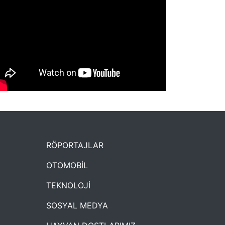
NYXmag 2. Yaş Kutlama Etkinliği
RÖPORTAJLAR
OTOMOBİL
TEKNOLOJİ
SOSYAL MEDYA