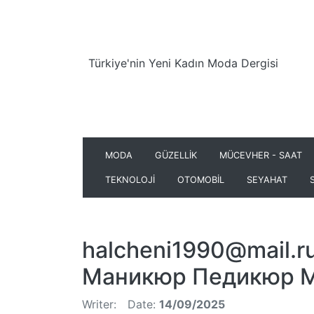
Türkiye'nin Yeni Kadın Moda Dergisi
MODA
GÜZELLİK
MÜCEVHER - SAAT
TEKNOLOJİ
OTOMOBİL
SEYAHAT
halcheni1990@mail.r
Маникюр Педикюр 
Writer:
Date:
14/09/2025