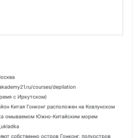
осква
akademy21.ru/courses/depilation
время c Иркутском)
йон Китая Гонконг расположен на Ковлунском
тока омываемом Южно-Китайским морем
_ukladka
ют собственно остров Гонконг, полуостров