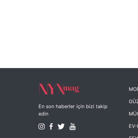
MO
GÜZ
En son haberler için bizi takip
MÜ
edin
EV-