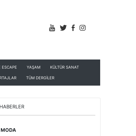
 ESCAPE
YAŞAM
KÜLTÜR SANAT
RTAJLAR
TÜM DERGİLER
HABERLER
MODA