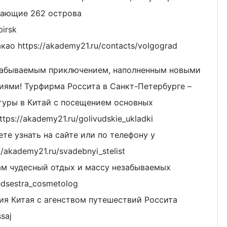
гающие 262 острова
birsk
као https://akademy21.ru/contacts/volgograd
е забываемым приключением, наполненным новыми
иями! Турфирма Россита в Санкт-Петербурге –
 туры в Китай с посещением основных
ps://akademy21.ru/golivudskie_ukladki
те узнать на сайте или по телефону у
akademy21.ru/svadebnyi_stelist
ам чудесный отдых и массу незабываемых
edsestra_cosmetolog
ия Китая с агенством путешествий Россита
saj