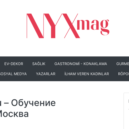
EV-DEKOR
SAĞLIK
GASTRONOMİ - KONAKLAMA
GURME
SOSYAL MEDYA
YAZARLAR
İLHAM VEREN KADINLAR
RÖPO
u
– Обучение
Москва