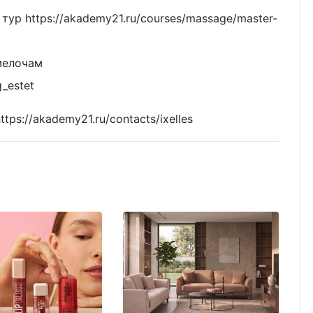
ур https://akademy21.ru/courses/massage/master-
мелочам
g_estet
tps://akademy21.ru/contacts/ixelles