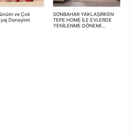
rünüm ve Çok
SONBAHAR YAKLAŞIRKEN
yaj Deneyimi
TEPE HOME İLE EVLERDE
YENİLENME DÖNEMİ…