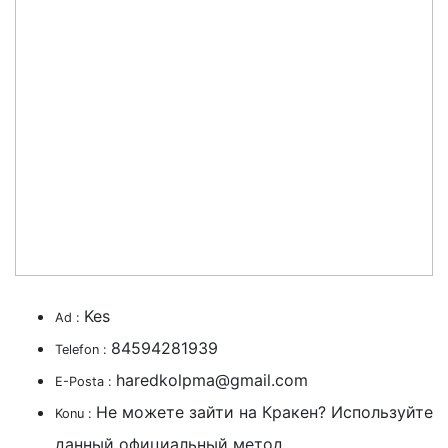
Kes
Ad :
84594281939
Telefon :
haredkolpma@gmail.com
E-Posta :
Не можете зайти на Кракен? Используйте
Konu :
данный официальный метод