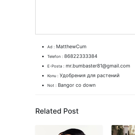
MatthewCum
Ad :
86822333384
Telefon :
mr.bumbaster81@gmail.com
E-Posta :
Удобрения для растений
Konu :
Bangor co down
Not :
Related Post