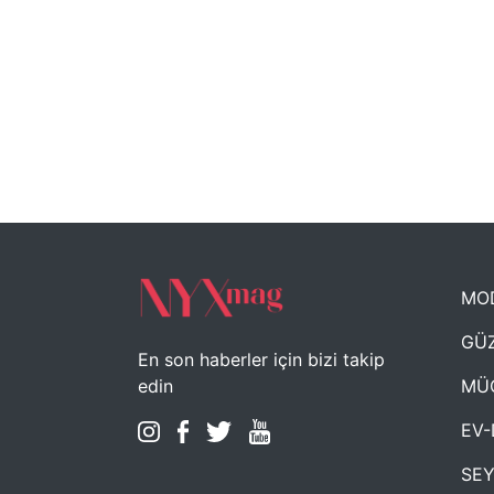
MO
GÜZ
En son haberler için bizi takip
MÜ
edin
EV-
SE