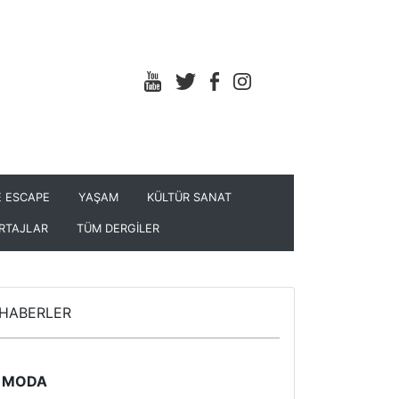
 ESCAPE
YAŞAM
KÜLTÜR SANAT
RTAJLAR
TÜM DERGİLER
HABERLER
MODA