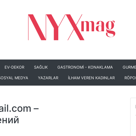
EV-DEKOR
SAĞLIK
GASTRONOMİ - KONAKLAMA
GURME
SOSYAL MEDYA
YAZARLAR
İLHAM VEREN KADINLAR
RÖPO
il.com
–
ений