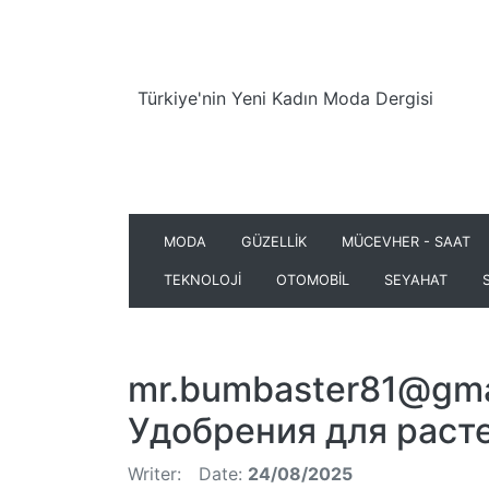
Türkiye'nin Yeni Kadın Moda Dergisi
MODA
GÜZELLİK
MÜCEVHER - SAAT
TEKNOLOJİ
OTOMOBİL
SEYAHAT
mr.bumbaster81@gma
Удобрения для раст
Writer:
Date:
24/08/2025