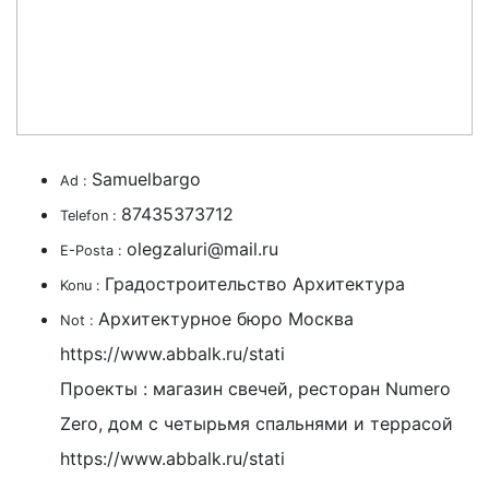
Samuelbargo
Ad :
87435373712
Telefon :
olegzaluri@mail.ru
E-Posta :
Градостроительство Архитектура
Konu :
Архитектурное бюро Москва
Not :
https://www.abbalk.ru/stati
Проекты : магазин свечей, ресторан Numero
Zero, дом с четырьмя спальнями и террасой
https://www.abbalk.ru/stati