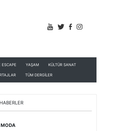
 ESCAPE
YAŞAM
KÜLTÜR SANAT
RTAJLAR
TÜM DERGİLER
HABERLER
MODA