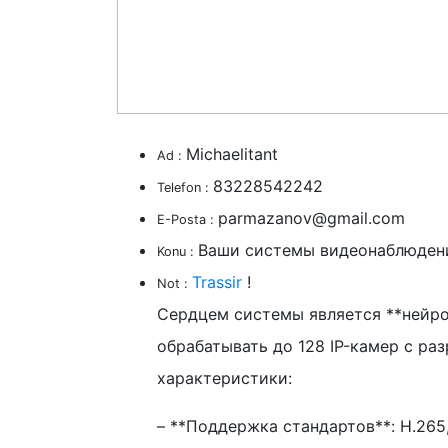
Michaelitant
Ad :
83228542242
Telefon :
parmazanov@gmail.com
E-Posta :
Ваши системы видеонаблюден
Konu :
Trassir
!
Not :
Сердцем системы является **нейро
обрабатывать до 128 IP-камер с ра
характеристики:
– **Поддержка стандартов**: H.265