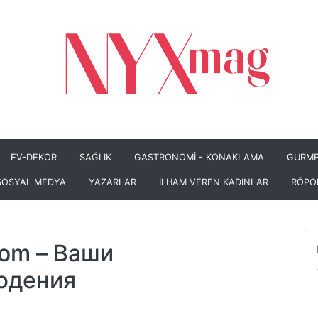
EV-DEKOR
SAĞLIK
GASTRONOMİ - KONAKLAMA
GURME
SOSYAL MEDYA
YAZARLAR
İLHAM VEREN KADINLAR
RÖPO
com
– Ваши
юдения