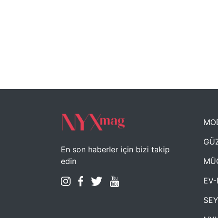
MO
GÜZ
En son haberler için bizi takip
MÜ
edin
EV-
SE