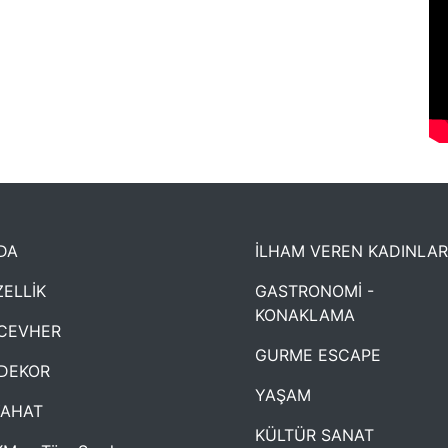
DA
İLHAM VEREN KADINLAR
ELLİK
GASTRONOMİ -
KONAKLAMA
CEVHER
GURME ESCAPE
DEKOR
YAŞAM
YAHAT
KÜLTÜR SANAT