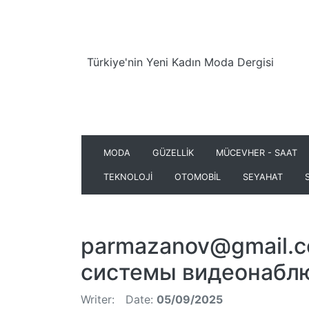
Türkiye'nin Yeni Kadın Moda Dergisi
MODA
GÜZELLİK
MÜCEVHER - SAAT
TEKNOLOJİ
OTOMOBİL
SEYAHAT
parmazanov@gmail.
системы видеонабл
Writer:
Date:
05/09/2025