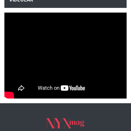
NYXmag 2. Yaş Kutlama Etkinliği