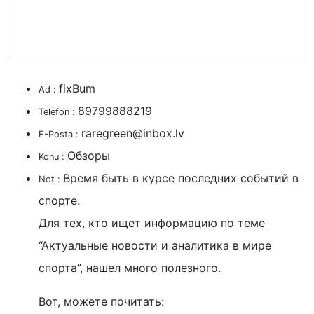
fixBum
Ad :
89799888219
Telefon :
raregreen@inbox.lv
E-Posta :
Обзоры
Konu :
Время быть в курсе последних событий в
Not :
спорте.
Для тех, кто ищет информацию по теме
“Актуальные новости и аналитика в мире
спорта”, нашел много полезного.
Вот, можете почитать: