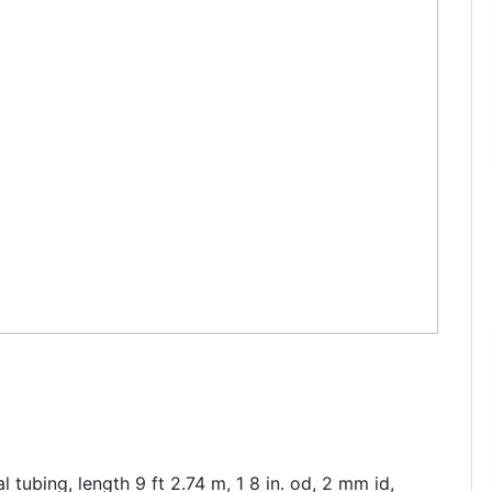
 tubing, length 9 ft 2.74 m, 1 8 in. od, 2 mm id,