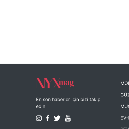
MO
GÜZ
En son haberler için bizi takip
MÜ
edin
EV-