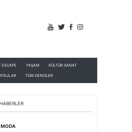
 ESCAPE
YAŞAM
KÜLTÜR SANAT
RTAJLAR
TÜM DERGİLER
HABERLER
MODA