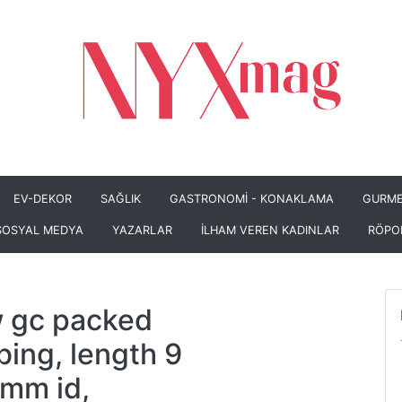
EV-DEKOR
SAĞLIK
GASTRONOMİ - KONAKLAMA
GURME
SOSYAL MEDYA
YAZARLAR
İLHAM VEREN KADINLAR
RÖPO
w gc packed
bing, length 9
2 mm id,