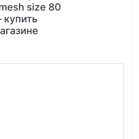
 mesh size 80
– купить
магазине