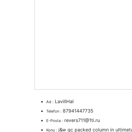
LavillHal
Ad :
87941447735
Telefon :
revers711@1ti.ru
E-Posta :
j&w gc packed column in ultimetal
Konu :