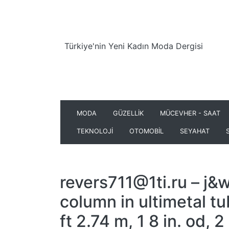
Türkiye'nin Yeni Kadın Moda Dergisi
MODA
GÜZELLİK
MÜCEVHER - SAAT
TEKNOLOJİ
OTOMOBİL
SEYAHAT
revers711@1ti.ru
– j&
column in ultimetal tu
ft 2.74 m, 1 8 in. od, 