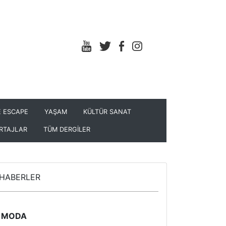
 ESCAPE
YAŞAM
KÜLTÜR SANAT
RTAJLAR
TÜM DERGİLER
HABERLER
MODA