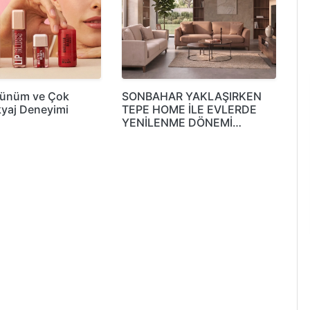
rünüm ve Çok
SONBAHAR YAKLAŞIRKEN
yaj Deneyimi
TEPE HOME İLE EVLERDE
YENİLENME DÖNEMİ…