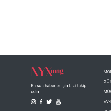
MO
GÜZ
En son haberler için bizi takip
MÜ
edin
EV-