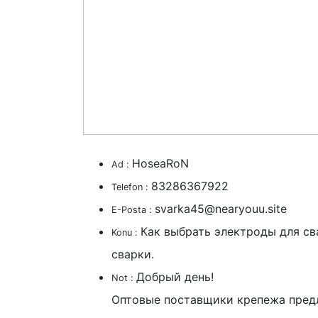
HoseaRoN
Ad :
83286367922
Telefon :
svarka45@nearyouu.site
E-Posta :
Как выбрать электроды для св
Konu :
сварки.
Добрый день!
Not :
Оптовые поставщики крепежа предл