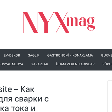
EV-DEKOR
SAĞLIK
GASTRONOMİ - KONAKLAMA
GURME
SOSYAL MEDYA
YAZARLAR
İLHAM VEREN KADINLAR
RÖPO
ite
– Как
для сварки с
ка тока и