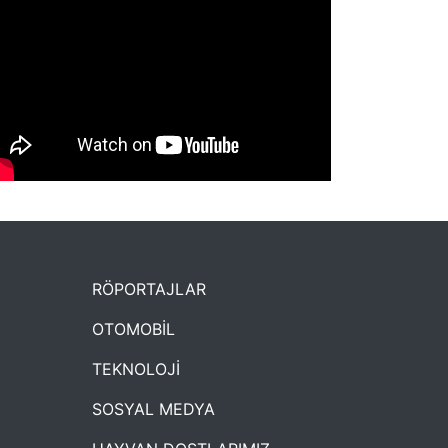
NYXmag 2. Yaş Kutlama Etkinliği
RÖPORTAJLAR
OTOMOBİL
TEKNOLOJİ
SOSYAL MEDYA