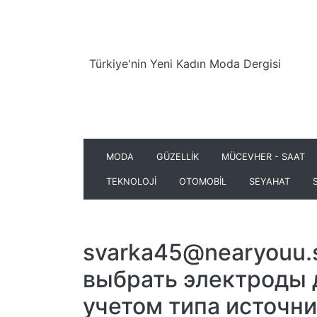
Türkiye'nin Yeni Kadın Moda Dergisi
MODA
GÜZELLİK
MÜCEVHER - SAAT
TEKNOLOJİ
OTOMOBİL
SEYAHAT
svarka45@nearyouu.s
выбрать электроды 
учетом типа источни