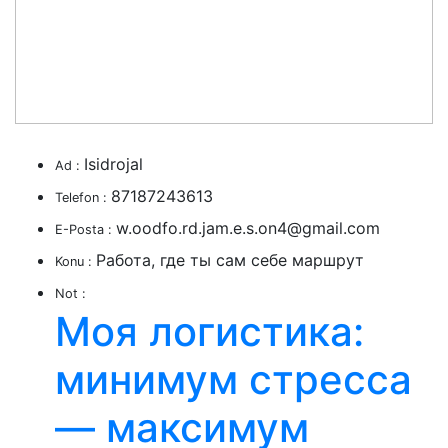
Isidrojal
Ad :
87187243613
Telefon :
w.oodfo.rd.jam.e.s.on4@gmail.com
E-Posta :
Работа, где ты сам себе маршрут
Konu :
Not :
Моя логистика:
минимум стресса
— максимум