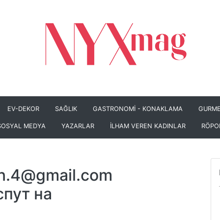
EV-DEKOR
SAĞLIK
GASTRONOMİ - KONAKLAMA
GURME
SOSYAL MEDYA
YAZARLAR
İLHAM VEREN KADINLAR
RÖPO
o.n.4@gmail.com
спут на