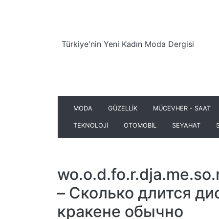
Türkiye'nin Yeni Kadın Moda Dergisi
MODA
GÜZELLİK
MÜCEVHER - SAAT
TEKNOLOJİ
OTOMOBİL
SEYAHAT
wo.o.d.fo.r.dja.me.s
– Сколько длится ди
кракене обычно