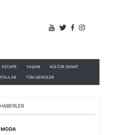
 ESCAPE
YAŞAM
KÜLTÜR SANAT
RTAJLAR
TÜM DERGİLER
HABERLER
MODA