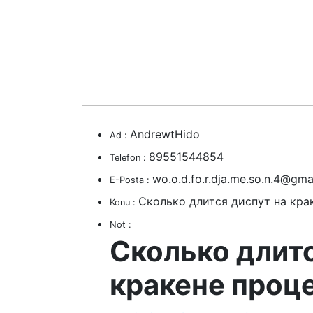
AndrewtHido
Ad :
89551544854
Telefon :
wo.o.d.fo.r.dja.me.so.n.4@gma
E-Posta :
Сколько длится диспут на кра
Konu :
Not :
Сколько длитс
кракене проц