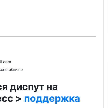
il.com
кене обычно
я диспут на
есс >
поддержка