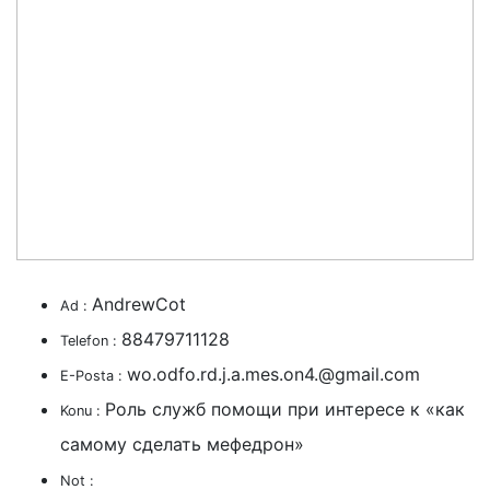
AndrewCot
Ad :
88479711128
Telefon :
wo.odfo.rd.j.a.mes.on4.@gmail.com
E-Posta :
Роль служб помощи при интересе к «как
Konu :
самому сделать мефедрон»
Not :