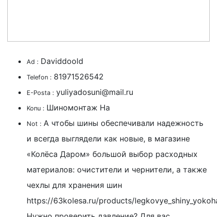
Daviddoold
Ad :
81971526542
Telefon :
yuliyadosuni@mail.ru
E-Posta :
Шиномонтаж На
Konu :
А чтобы шины обеспечивали надежность
Not :
и всегда выглядели как новые, в магазине
«Колёса Даром» большой выбор расходных
материалов: очистители и чернители, а также
чехлы для хранения шин
https://63kolesa.ru/products/legkovye_shiny_yoko
Нужно проверить давление? Для вас