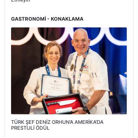
GASTRONOMİ - KONAKLAMA
TÜRK ŞEF DENİZ ORHUN’A AMERİKA’DA
PRESTİJLİ ÖDÜL