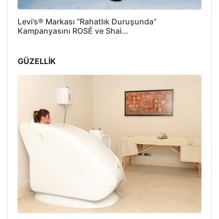
Levi’s® Markası “Rahatlık Duruşunda”
Kampanyasını ROSÉ ve Shai…
GÜZELLİK