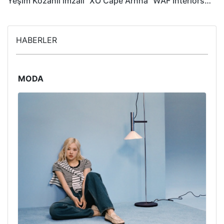
Yeşim Kozanlı imzalı “XO Cape Arnna” WAF Interiors…
HABERLER
MODA