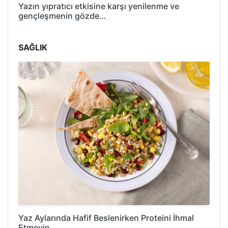
Yazın yıpratıcı etkisine karşı yenilenme ve
gençleşmenin gözde…
SAĞLIK
Yaz Aylarında Hafif Beslenirken Proteini İhmal
Etmeyin