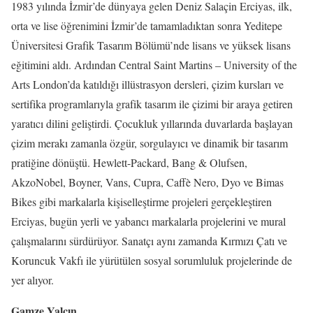
1983 yılında İzmir’de dünyaya gelen Deniz Salaçin Erciyas, ilk,
orta ve lise öğrenimini İzmir’de tamamladıktan sonra Yeditepe
Üniversitesi Grafik Tasarım Bölümü’nde lisans ve yüksek lisans
eğitimini aldı. Ardından Central Saint Martins – University of the
Arts London’da katıldığı illüstrasyon dersleri, çizim kursları ve
sertifika programlarıyla grafik tasarım ile çizimi bir araya getiren
yaratıcı dilini geliştirdi. Çocukluk yıllarında duvarlarda başlayan
çizim merakı zamanla özgür, sorgulayıcı ve dinamik bir tasarım
pratiğine dönüştü. Hewlett-Packard, Bang & Olufsen,
AkzoNobel, Boyner, Vans, Cupra, Caffè Nero, Dyo ve Bimas
Bikes gibi markalarla kişiselleştirme projeleri gerçekleştiren
Erciyas, bugün yerli ve yabancı markalarla projelerini ve mural
çalışmalarını sürdürüyor. Sanatçı aynı zamanda Kırmızı Çatı ve
Koruncuk Vakfı ile yürütülen sosyal sorumluluk projelerinde de
yer alıyor.
Gamze Yalçın