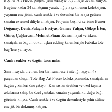
Boyner Art Pieces projesi, yeni serisiyle büyümeye devam ediyor.
Bugüne kadar 24 sanatçının yaratıcılığıyla şekillenen koleksiyon,
yaşamın enerjisini, canlı renkleri ve desenleri bir araya getiren
Bawer
sanatın evrensel diliyle anlatıyor. Projenin beşinci serisine
Doğanay, Deniz Salaçin Erciyas, Gamze Yalçın, Gökçe İrten,
Güneş Çağlarcan, Mehmet Sinan Kuran
hayat verirken,
sanatçıların özgün dokunuşları edding kalemleriyle Fabrika tote
bag’lere yansıyor.
Canlı renkler ve özgün tasarımlar
Sınırlı sayıda üretilen, her biri sanat eseri niteliği taşıyan 48
parçadan oluşan Tote Bag Art Pieces koleksiyonunda, sanatçıların
özgün çizimleri öne çıkıyor. Kanvastan üretilen ve özel taşıma
askılarına sahip bu özel çantalar, sanatın yaşamla kurduğu bağı
görünür kılıyor. Canlı renkleri ve özgün desenleriyle şehir stiline
enerjik bir dokunuş katıyor.