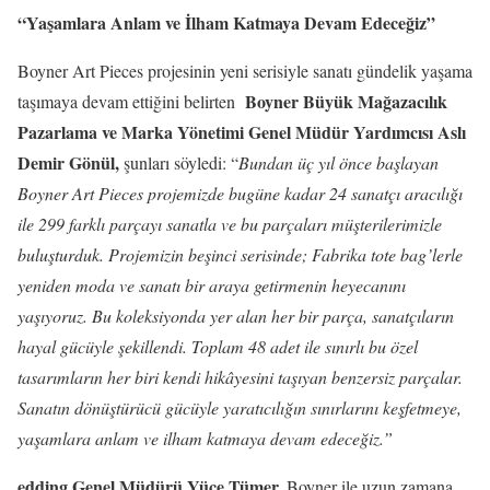
“Yaşamlara Anlam ve İlham Katmaya Devam Edeceğiz”
Boyner Art Pieces projesinin yeni serisiyle sanatı gündelik yaşama
Boyner Büyük Mağazacılık
taşımaya devam ettiğini belirten
Pazarlama ve Marka Yönetimi Genel Müdür Yardımcısı Aslı
Demir Gönül,
şunları söyledi: “
Bundan üç yıl önce başlayan
Boyner Art Pieces projemizde bugüne kadar 24 sanatçı aracılığı
ile 299 farklı parçayı sanatla ve bu parçaları müşterilerimizle
buluşturduk.
Projemizin beşinci serisinde; Fabrika tote bag’lerle
yeniden moda ve sanatı bir araya getirmenin heyecanını
yaşıyoruz.
Bu koleksiyonda yer alan her bir parça, sanatçıların
hayal gücüyle şekillendi. Toplam 48 adet ile sınırlı bu özel
tasarımların her biri kendi hikâyesini taşıyan benzersiz parçalar.
Sanatın dönüştürücü gücüyle yaratıcılığın sınırlarını keşfetmeye,
yaşamlara anlam ve ilham katmaya devam edeceğiz.”
edding Genel Müdürü Yüce Tümer,
Boyner ile uzun zamana