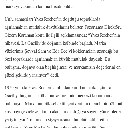
markayı yakından tanıma fırsatı buldu.
Ünlü sanatçıları Yves Rocher’in doğduğu topraklarda
ağırlamaktan mutluluk duyduklarını belirten Pazarlama Direktörü
Gizem Karaman konu ile ilgili açıklamasında; “Yves Rocher’nin
hikayesi, La Gacilly’de doğanın kalbinde başladı. Marka
yüzlerimiz Şevval Sam ve Eda Ece’yi köklerimizin uzandığı bu
özel topraklarda ağırlamaktan büyük mutluluk duyduk. Bu
buluşma, doğaya olan bağlılığımızı ve markamızın değerlerini en
güzel şekilde yansıtıyor.” dedi.
1959 yılında Yves Rocher tarafından kurulan marka için La
Gacilly, bugün hala ilhamın ve üretimin merkezi konumunda
bulunuyor. Markanın bitkisel aktif içeriklerinin önemli bir bölümü,
kasabayı çevreleyen tarım alanlarında doğaya saygılı yöntemlerle
yetiştiriliyor. Tohumdan şişeye uzanan bu bütüncül üretim
yaklaşımı, Yves Rocher’yi dermobotanik kozmetiğin öncüsü