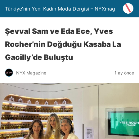
Türkiye'nin Yeni Kadın Moda Dergisi – NYXmag
Şevval Sam ve Eda Ece, Yves
Rocher’nin Doğduğu Kasaba La
Gacilly’de Buluştu
NYX Magazine
1 ay önce