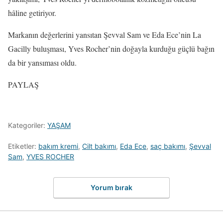
hâline getiriyor.
Markanın değerlerini yansıtan Şevval Sam ve Eda Ece’nin La
Gacilly buluşması, Yves Rocher’nin doğayla kurduğu güçlü bağın
da bir yansıması oldu.
PAYLAŞ
Kategoriler:
YAŞAM
Etiketler:
bakım kremi
,
Cilt bakımı
,
Eda Ece
,
saç bakımı
,
Şevval
Sam
,
YVES ROCHER
Yorum bırak