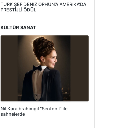
TÜRK ŞEF DENİZ ORHUN’A AMERİKA’DA
PRESTİJLİ ÖDÜL
KÜLTÜR SANAT
Nil Karaibrahimgil “Senfonil” ile
sahnelerde