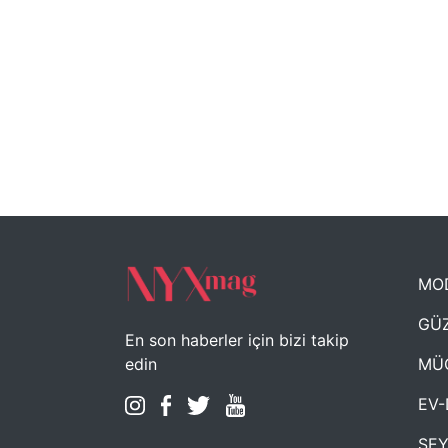
MO
GÜZ
En son haberler için bizi takip
MÜ
edin
EV-
SE