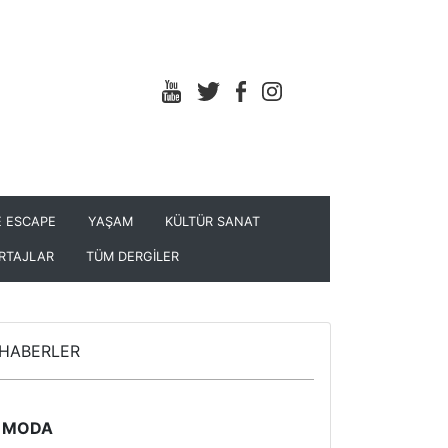
 ESCAPE
YAŞAM
KÜLTÜR SANAT
RTAJLAR
TÜM DERGİLER
HABERLER
MODA