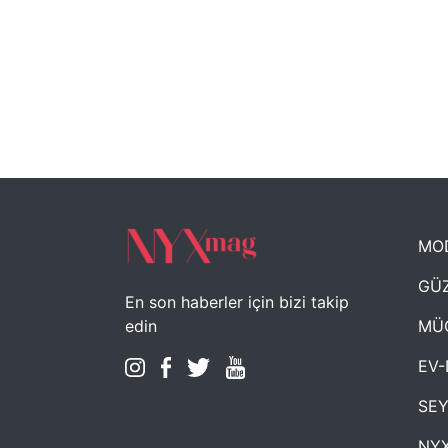
MO
GÜZ
En son haberler için bizi takip
MÜ
edin
EV-
SE
NYX