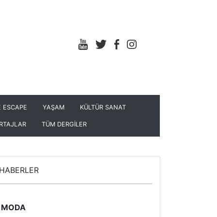
 ESCAPE
YAŞAM
KÜLTÜR SANAT
RTAJLAR
TÜM DERGİLER
HABERLER
MODA