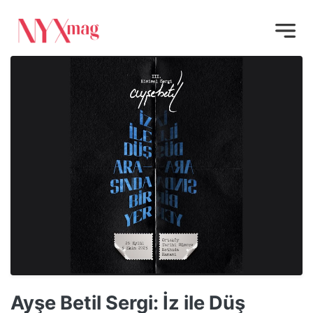
Ayşe Betil Sergi: İz ile Düş