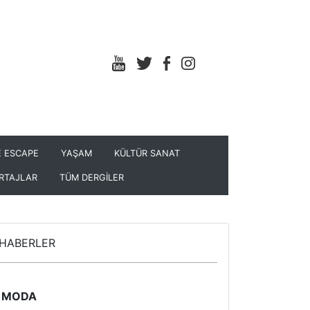
 ESCAPE
YAŞAM
KÜLTÜR SANAT
RTAJLAR
TÜM DERGİLER
HABERLER
MODA