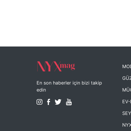
MO
GÜZ
En son haberler için bizi takip
MÜ
edin
EV-
SE
NYX