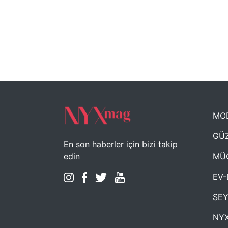
MO
GÜZ
En son haberler için bizi takip
MÜ
edin
EV-
SE
NYX