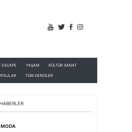
 ESCAPE
YAŞAM
KÜLTÜR SANAT
RTAJLAR
TÜM DERGİLER
HABERLER
MODA