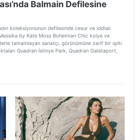
ası’nda Balmain Defilesine
ın koleksiyonunun defilesinde cesur ve iddialı
, Messika by Kate Moss Bohemian Chic kolye ve
rle tamamlayan sanatçı, görünümüne zarif bir ışıltı
oktaları Quadran İstinye Park, Quadran Galataport,