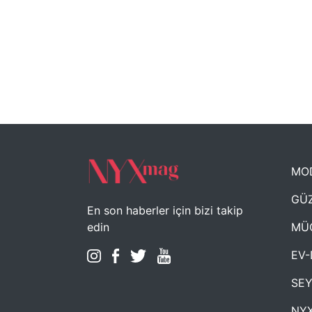
MO
GÜZ
En son haberler için bizi takip
MÜ
edin
EV-
SE
NYX