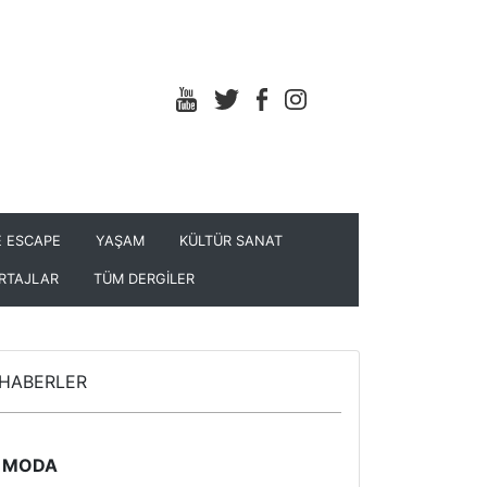
 ESCAPE
YAŞAM
KÜLTÜR SANAT
RTAJLAR
TÜM DERGİLER
HABERLER
MODA