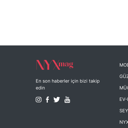
MO
GÜZ
En son haberler için bizi takip
MÜ
edin
EV-
SE
NYX