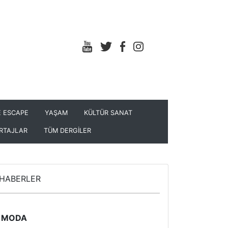
 ESCAPE
YAŞAM
KÜLTÜR SANAT
RTAJLAR
TÜM DERGİLER
HABERLER
MODA