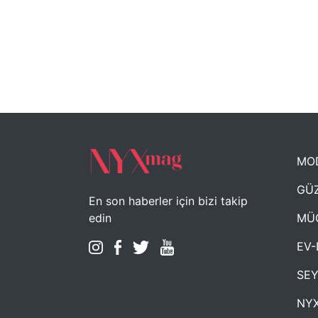
MO
GÜZ
En son haberler için bizi takip
MÜ
edin
EV-
SE
NYX