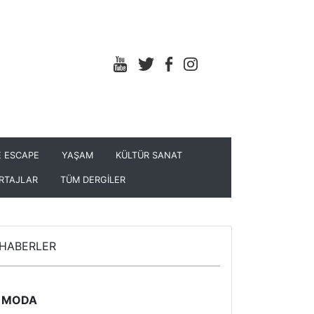
 ESCAPE
YAŞAM
KÜLTÜR SANAT
RTAJLAR
TÜM DERGİLER
HABERLER
MODA