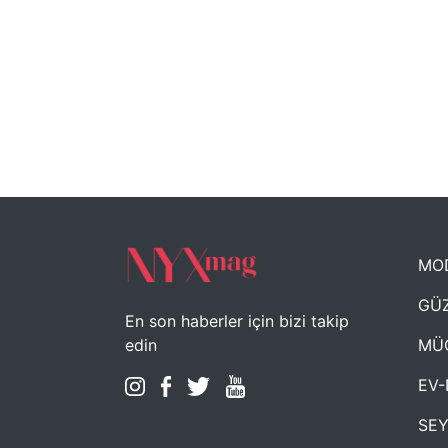
MO
GÜZ
En son haberler için bizi takip
MÜ
edin
EV-
SE