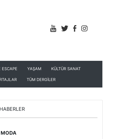
 ESCAPE
YAŞAM
KÜLTÜR SANAT
RTAJLAR
TÜM DERGİLER
HABERLER
MODA