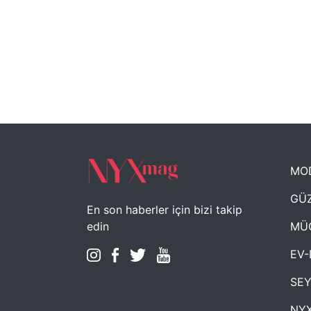
MO
GÜZ
En son haberler için bizi takip
MÜ
edin
EV-
SE
NYX