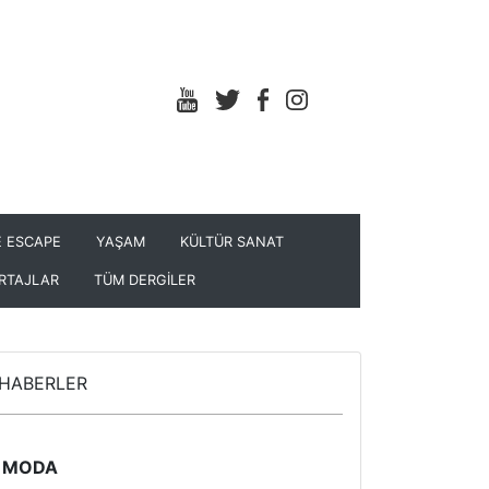
 ESCAPE
YAŞAM
KÜLTÜR SANAT
RTAJLAR
TÜM DERGİLER
HABERLER
MODA