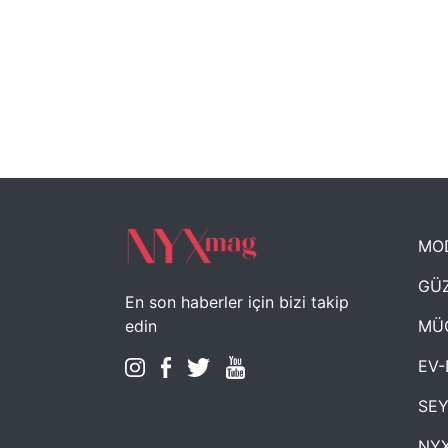
MO
GÜZ
En son haberler için bizi takip
MÜ
edin
EV-
SE
NYX