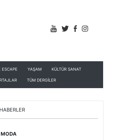
 ESCAPE
YAŞAM
KÜLTÜR SANAT
RTAJLAR
TÜM DERGİLER
HABERLER
MODA