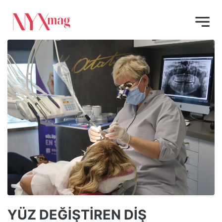
YÜZ DEĞİŞTİREN DİŞ