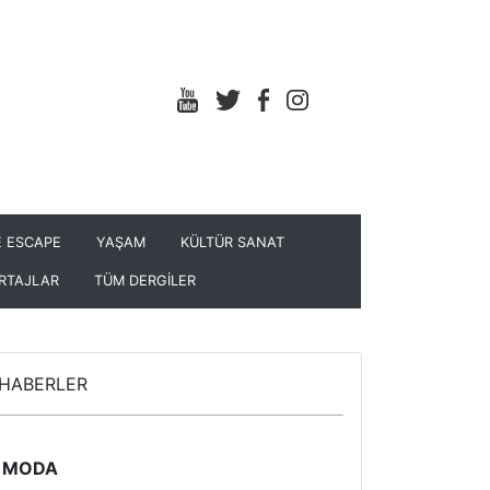
 ESCAPE
YAŞAM
KÜLTÜR SANAT
RTAJLAR
TÜM DERGİLER
HABERLER
MODA