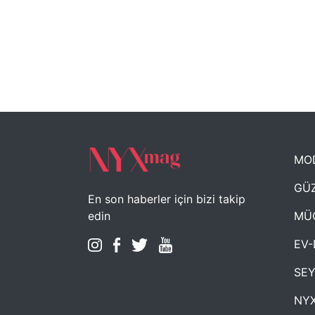
MO
GÜZ
En son haberler için bizi takip
MÜ
edin
EV-
SE
NYX