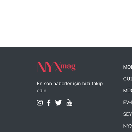
MO
GÜZ
En son haberler için bizi takip
MÜ
edin
EV-
SE
NYX