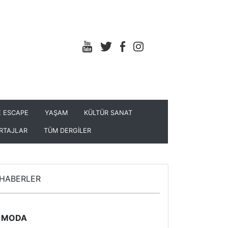
 ESCAPE
YAŞAM
KÜLTÜR SANAT
RTAJLAR
TÜM DERGİLER
HABERLER
MODA