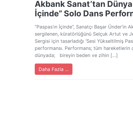
Akbank Sanat’tan Dünya
İçinde” Solo Dans Perfo
“Paspas’ın İçinde”, Sanatçı Başar Ünder’in A
sergilenen, küratörlüğünü Selçuk Artut ve 
Sergisi için tasarladığı ‘Sesi Yükseltilmiş P
performansı. Performans; tüm hareketlerin dik
dünyada; bireyin beden ve zihin […]
Daha Fazla ...