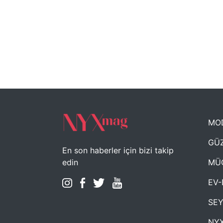
MO
GÜZ
En son haberler için bizi takip
MÜ
edin
EV-
SE
NYX