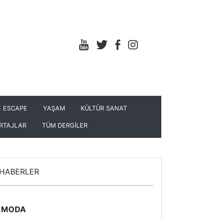
 ESCAPE
YAŞAM
KÜLTÜR SANAT
RTAJLAR
TÜM DERGİLER
HABERLER
MODA