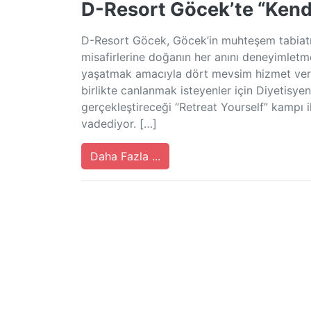
D-Resort Göcek’te “Kendi
D-Resort Göcek, Göcek’in muhteşem tabiatınd
misafirlerine doğanın her anını deneyimletme
yaşatmak amacıyla dört mevsim hizmet veriy
birlikte canlanmak isteyenler için Diyetisye
gerçekleştireceği “Retreat Yourself” kampı
vadediyor. […]
Daha Fazla ...