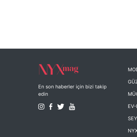
MO
GÜZ
En son haberler için bizi takip
MÜ
edin
EV-
SE
NYX