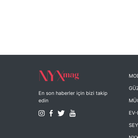
MO
GÜZ
En son haberler için bizi takip
MÜ
edin
EV-
SE
NYX