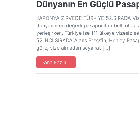
Dünyanın En Güçlü Pasapo
JAPONYA ZİRVEDE TÜRKİYE 52.SIRADA Vize a
dünyanın en değerli pasaportları belli oldu.
yerleşirken, Türkiye ise 111 ülkeye vizesiz s
52’İNCİ SIRADA Ajans Press’in, Henley Pasapo
göre, vize almadan seyahat […]
Daha Fazla ...