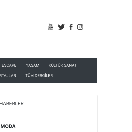
 ESCAPE
YAŞAM
KÜLTÜR SANAT
RTAJLAR
TÜM DERGİLER
HABERLER
MODA