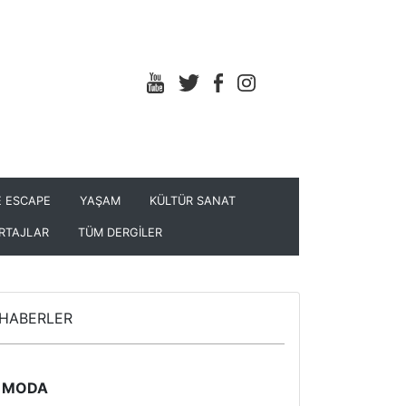
 ESCAPE
YAŞAM
KÜLTÜR SANAT
RTAJLAR
TÜM DERGİLER
HABERLER
MODA