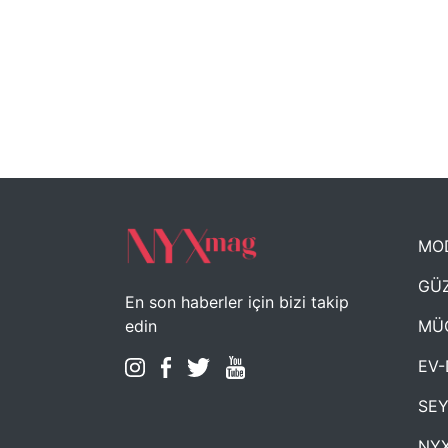
MO
GÜZ
En son haberler için bizi takip
MÜ
edin
EV-
SE
NYX