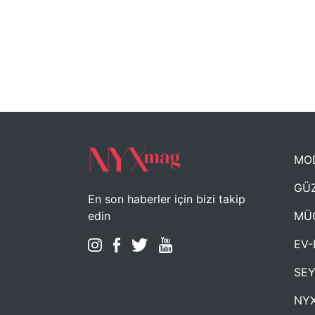
MO
GÜZ
En son haberler için bizi takip
MÜ
edin
EV-
SE
NYX