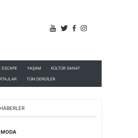
 ESCAPE
YAŞAM
KÜLTÜR SANAT
RTAJLAR
TÜM DERGİLER
HABERLER
MODA