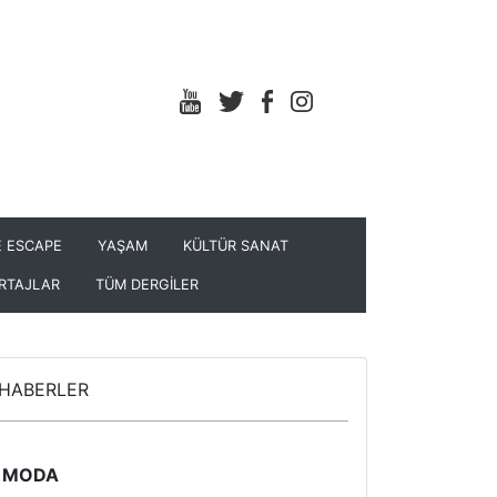
 ESCAPE
YAŞAM
KÜLTÜR SANAT
RTAJLAR
TÜM DERGİLER
HABERLER
MODA