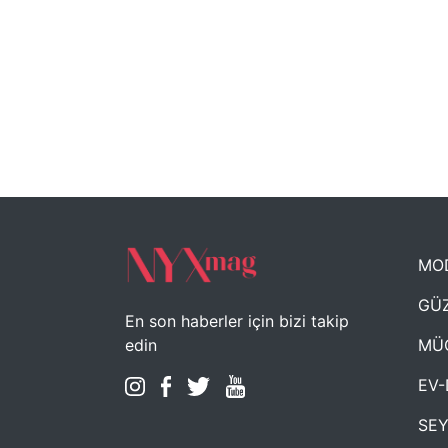
MO
GÜZ
En son haberler için bizi takip
MÜ
edin
EV-
SE