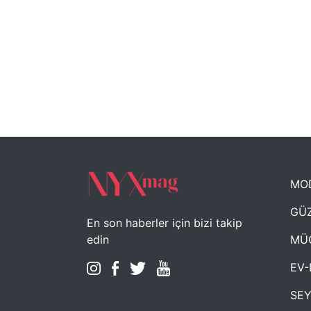
MO
GÜZ
En son haberler için bizi takip
MÜ
edin
EV-
SE