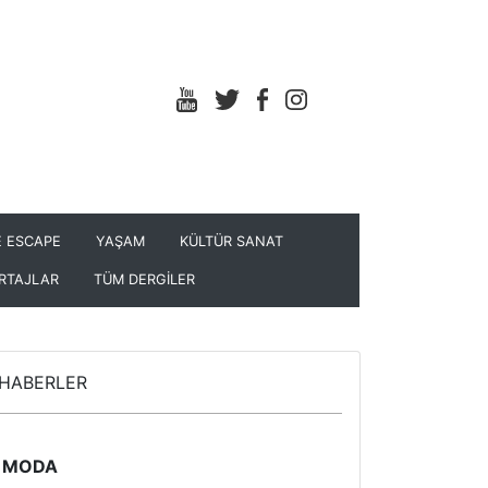
 ESCAPE
YAŞAM
KÜLTÜR SANAT
RTAJLAR
TÜM DERGİLER
HABERLER
MODA