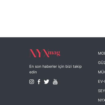
MO
GÜZ
En son haberler için bizi takip
MÜ
edin
EV-
SE
NYX