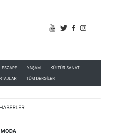
 ESCAPE
YAŞAM
KÜLTÜR SANAT
RTAJLAR
TÜM DERGİLER
HABERLER
MODA