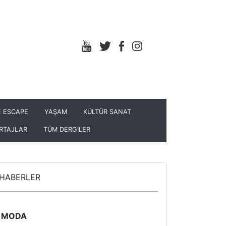
 ESCAPE
YAŞAM
KÜLTÜR SANAT
RTAJLAR
TÜM DERGİLER
HABERLER
MODA