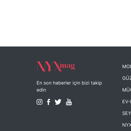
MO
GÜZ
En son haberler için bizi takip
MÜ
edin
EV-
SE
NYX